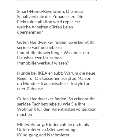
Smart-Home-Revolution: Die neue
Schaltzentrale des Zuhauses
zu
Die
Elektroinstallation wird repariert –
welche Arbeiten dürfen Laien
übernehmen?
Guten Handwerker finden: So erkennt Ihr
seriöse Fachbetriebe
zu
Immobilienbewertung – Was muss ein
Hausbesitzer für seinen
Immobilienverkauf wissen?
Hunde bei IKEA erlaubt: Warum die neue
Regel für Diskussionen sorgt
zu
Maison
du Monde – französischer Lifestyle für
euer Zuhause
Guten Handwerker finden: So erkennt Ihr
seriöse Fachbetriebe
zu
Wie Sie Ihre
Wohnung für den Valentinstag vorzeigbar
machen
Mietwohnung: Kinder zählen nicht als
Untermieter
zu
Mietswohnung:
Kündigung und Nachmieter