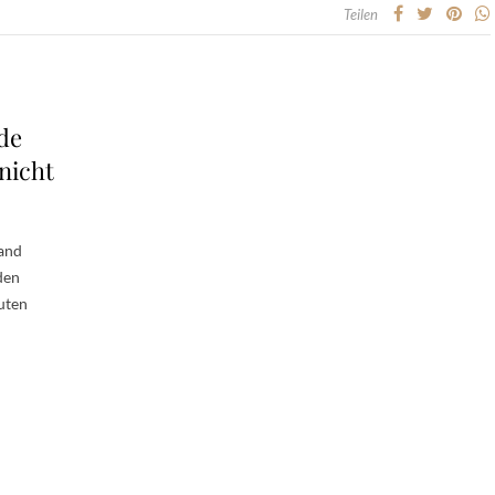
Teilen
de
nicht
land
den
uten