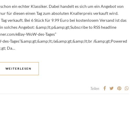
chon ein echter Klassiker. Dabei handelt es sich um ein Angebot von
ur für diesen einen Tag zum absoluten Knallerpreis verkauft wird.
ag verkauft. Bei 6 Stück für 9.99 Euro bei kostenlosem Versand ist das
ein solches Angebot: &amp;lt;p&amp;gt;Subscribe to RSS headline
burner.com/eBay-WoW-des-Tages”
-des-Tages”&amp;gt;&amp;lt;/a&amp;gt;&amp;lt;br /&amp;gt;Powered
;gt; Da…
WEITERLESEN
Teilen