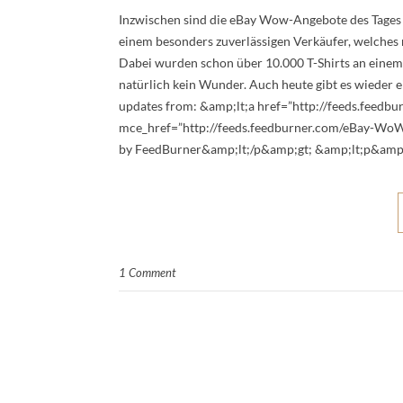
Inzwischen sind die eBay Wow-Angebote des Tages s
einem besonders zuverlässigen Verkäufer, welches n
Dabei wurden schon über 10.000 T-Shirts an einem T
natürlich kein Wunder. Auch heute gibt es wieder 
updates from: &amp;lt;a href=”http://feeds.feed
mce_href=”http://feeds.feedburner.com/eBay-WoW
by FeedBurner&amp;lt;/p&amp;gt; &amp;lt;p&amp
1 Comment