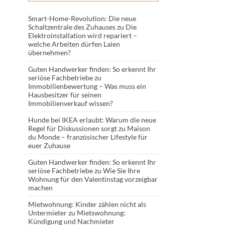
Smart-Home-Revolution: Die neue
Schaltzentrale des Zuhauses
zu
Die
Elektroinstallation wird repariert –
welche Arbeiten dürfen Laien
übernehmen?
Guten Handwerker finden: So erkennt Ihr
seriöse Fachbetriebe
zu
Immobilienbewertung – Was muss ein
Hausbesitzer für seinen
Immobilienverkauf wissen?
Hunde bei IKEA erlaubt: Warum die neue
Regel für Diskussionen sorgt
zu
Maison
du Monde – französischer Lifestyle für
euer Zuhause
Guten Handwerker finden: So erkennt Ihr
seriöse Fachbetriebe
zu
Wie Sie Ihre
Wohnung für den Valentinstag vorzeigbar
machen
Mietwohnung: Kinder zählen nicht als
Untermieter
zu
Mietswohnung:
Kündigung und Nachmieter