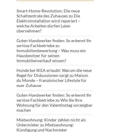
Smart-Home-Revolution: Die neue
Schaltzentrale des Zuhauses
zu
Die
Elektroinstallation wird repariert –
welche Arbeiten dürfen Laien
übernehmen?
Guten Handwerker finden: So erkennt Ihr
seriöse Fachbetriebe
zu
Immobilienbewertung – Was muss ein
Hausbesitzer für seinen
Immobilienverkauf wissen?
Hunde bei IKEA erlaubt: Warum die neue
Regel für Diskussionen sorgt
zu
Maison
du Monde – französischer Lifestyle für
euer Zuhause
Guten Handwerker finden: So erkennt Ihr
seriöse Fachbetriebe
zu
Wie Sie Ihre
Wohnung für den Valentinstag vorzeigbar
machen
Mietwohnung: Kinder zählen nicht als
Untermieter
zu
Mietswohnung:
Kündigung und Nachmieter