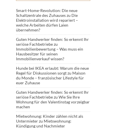
Smart-Home-Revolution: Die neue
Schaltzentrale des Zuhauses
zu
Die
Elektroinstallation wird repariert –
welche Arbeiten dürfen Laien
übernehmen?
Guten Handwerker finden: So erkennt Ihr
seriöse Fachbetriebe
zu
Immobilienbewertung – Was muss ein
Hausbesitzer für seinen
Immobilienverkauf wissen?
Hunde bei IKEA erlaubt: Warum die neue
Regel für Diskussionen sorgt
zu
Maison
du Monde – französischer Lifestyle für
euer Zuhause
Guten Handwerker finden: So erkennt Ihr
seriöse Fachbetriebe
zu
Wie Sie Ihre
Wohnung für den Valentinstag vorzeigbar
machen
Mietwohnung: Kinder zählen nicht als
Untermieter
zu
Mietswohnung:
Kündigung und Nachmieter