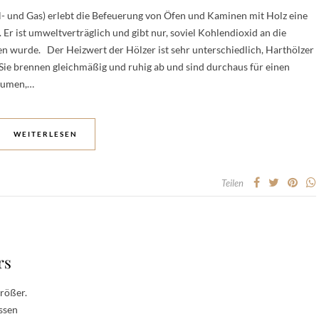
l- und Gas) erlebt die Befeuerung von Öfen und Kaminen mit Holz eine
Er ist umweltverträglich und gibt nur, soviel Kohlendioxid an die
 wurde. Der Heizwert der Hölzer ist sehr unterschiedlich, Harthölzer
Sie brennen gleichmäßig und ruhig ab und sind durchaus für einen
bäumen,…
WEITERLESEN
Teilen
rs
rößer.
ssen