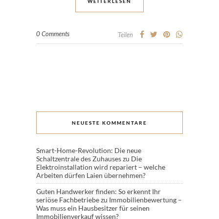
WEITERLESEN
0 Comments
Teilen
NEUESTE KOMMENTARE
Smart-Home-Revolution: Die neue
Schaltzentrale des Zuhauses
zu
Die
Elektroinstallation wird repariert – welche
Arbeiten dürfen Laien übernehmen?
Guten Handwerker finden: So erkennt Ihr
seriöse Fachbetriebe
zu
Immobilienbewertung –
Was muss ein Hausbesitzer für seinen
Immobilienverkauf wissen?