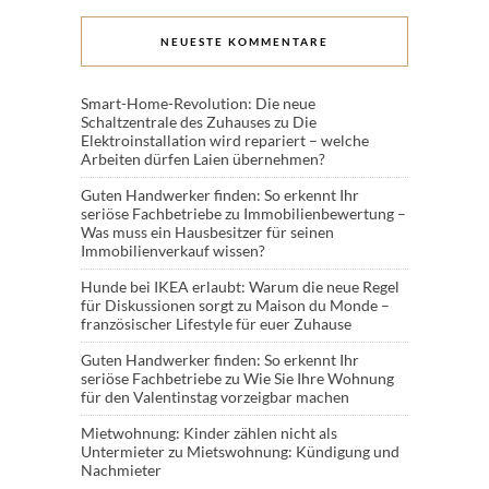
NEUESTE KOMMENTARE
Smart-Home-Revolution: Die neue
Schaltzentrale des Zuhauses
zu
Die
Elektroinstallation wird repariert – welche
Arbeiten dürfen Laien übernehmen?
Guten Handwerker finden: So erkennt Ihr
seriöse Fachbetriebe
zu
Immobilienbewertung –
Was muss ein Hausbesitzer für seinen
Immobilienverkauf wissen?
Hunde bei IKEA erlaubt: Warum die neue Regel
für Diskussionen sorgt
zu
Maison du Monde –
französischer Lifestyle für euer Zuhause
Guten Handwerker finden: So erkennt Ihr
seriöse Fachbetriebe
zu
Wie Sie Ihre Wohnung
für den Valentinstag vorzeigbar machen
Mietwohnung: Kinder zählen nicht als
Untermieter
zu
Mietswohnung: Kündigung und
Nachmieter