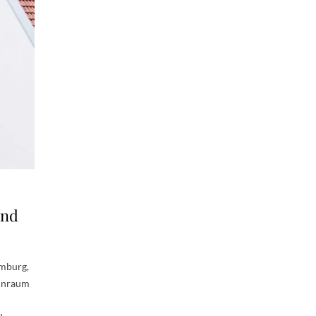
und
amburg,
ohnraum