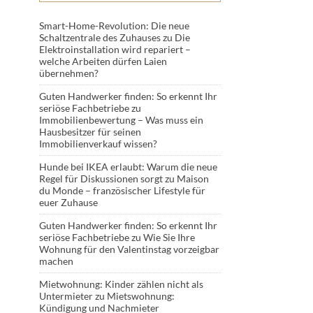
Smart-Home-Revolution: Die neue
Schaltzentrale des Zuhauses
zu
Die
Elektroinstallation wird repariert –
welche Arbeiten dürfen Laien
übernehmen?
Guten Handwerker finden: So erkennt Ihr
seriöse Fachbetriebe
zu
Immobilienbewertung – Was muss ein
Hausbesitzer für seinen
Immobilienverkauf wissen?
Hunde bei IKEA erlaubt: Warum die neue
Regel für Diskussionen sorgt
zu
Maison
du Monde – französischer Lifestyle für
euer Zuhause
Guten Handwerker finden: So erkennt Ihr
seriöse Fachbetriebe
zu
Wie Sie Ihre
Wohnung für den Valentinstag vorzeigbar
machen
Mietwohnung: Kinder zählen nicht als
Untermieter
zu
Mietswohnung:
Kündigung und Nachmieter