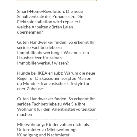
Smart-Home-Revolution: Die neue
Schaltzentrale des Zuhauses
zu
Die
Elektroinstallation wird repariert –
welche Arbeiten dürfen Laien
übernehmen?
Guten Handwerker finden: So erkennt Ihr
seriöse Fachbetriebe
zu
Immobilienbewertung – Was muss ein
Hausbesitzer für seinen
Immobilienverkauf wissen?
Hunde bei IKEA erlaubt: Warum die neue
Regel für Diskussionen sorgt
zu
Maison
du Monde – französischer Lifestyle für
euer Zuhause
Guten Handwerker finden: So erkennt Ihr
seriöse Fachbetriebe
zu
Wie Sie Ihre
Wohnung für den Valentinstag vorzeigbar
machen
Mietwohnung: Kinder zählen nicht als
Untermieter
zu
Mietswohnung:
Kündigung und Nachmieter