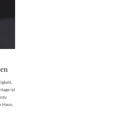
uen
igkeit,
lage ist
wozu
m Haus,