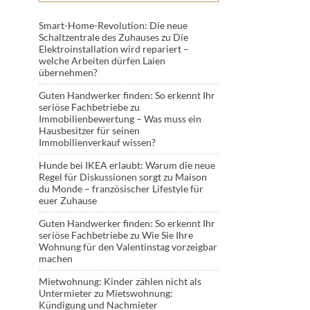
Smart-Home-Revolution: Die neue
Schaltzentrale des Zuhauses
zu
Die
Elektroinstallation wird repariert –
welche Arbeiten dürfen Laien
übernehmen?
Guten Handwerker finden: So erkennt Ihr
seriöse Fachbetriebe
zu
Immobilienbewertung – Was muss ein
Hausbesitzer für seinen
Immobilienverkauf wissen?
Hunde bei IKEA erlaubt: Warum die neue
Regel für Diskussionen sorgt
zu
Maison
du Monde – französischer Lifestyle für
euer Zuhause
Guten Handwerker finden: So erkennt Ihr
seriöse Fachbetriebe
zu
Wie Sie Ihre
Wohnung für den Valentinstag vorzeigbar
machen
Mietwohnung: Kinder zählen nicht als
Untermieter
zu
Mietswohnung:
Kündigung und Nachmieter