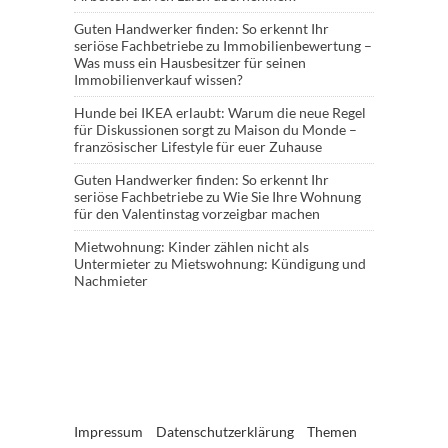
Guten Handwerker finden: So erkennt Ihr
seriöse Fachbetriebe
zu
Immobilienbewertung –
Was muss ein Hausbesitzer für seinen
Immobilienverkauf wissen?
Hunde bei IKEA erlaubt: Warum die neue Regel
für Diskussionen sorgt
zu
Maison du Monde –
französischer Lifestyle für euer Zuhause
Guten Handwerker finden: So erkennt Ihr
seriöse Fachbetriebe
zu
Wie Sie Ihre Wohnung
für den Valentinstag vorzeigbar machen
Mietwohnung: Kinder zählen nicht als
Untermieter
zu
Mietswohnung: Kündigung und
Nachmieter
Impressum
Datenschutzerklärung
Themen