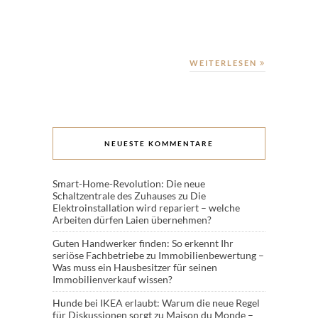
WEITERLESEN
NEUESTE KOMMENTARE
Smart-Home-Revolution: Die neue
Schaltzentrale des Zuhauses
zu
Die
Elektroinstallation wird repariert – welche
Arbeiten dürfen Laien übernehmen?
Guten Handwerker finden: So erkennt Ihr
seriöse Fachbetriebe
zu
Immobilienbewertung –
Was muss ein Hausbesitzer für seinen
Immobilienverkauf wissen?
Hunde bei IKEA erlaubt: Warum die neue Regel
für Diskussionen sorgt
zu
Maison du Monde –