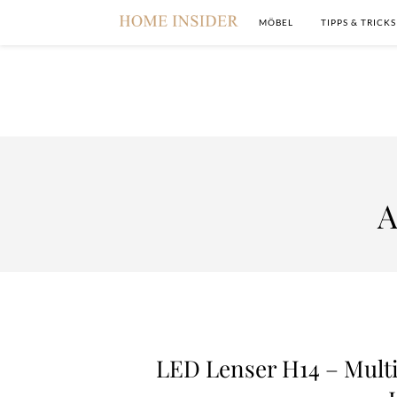
MÖBEL
TIPPS & TRICKS
A
LED Lenser H14 – Mult