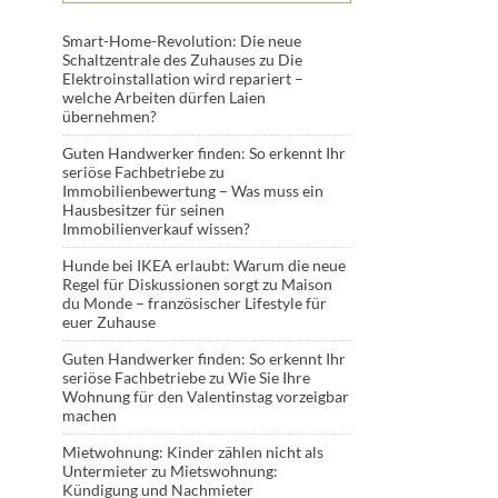
Smart-Home-Revolution: Die neue
Schaltzentrale des Zuhauses
zu
Die
Elektroinstallation wird repariert –
welche Arbeiten dürfen Laien
übernehmen?
Guten Handwerker finden: So erkennt Ihr
seriöse Fachbetriebe
zu
Immobilienbewertung – Was muss ein
Hausbesitzer für seinen
Immobilienverkauf wissen?
Hunde bei IKEA erlaubt: Warum die neue
Regel für Diskussionen sorgt
zu
Maison
du Monde – französischer Lifestyle für
euer Zuhause
Guten Handwerker finden: So erkennt Ihr
seriöse Fachbetriebe
zu
Wie Sie Ihre
Wohnung für den Valentinstag vorzeigbar
machen
Mietwohnung: Kinder zählen nicht als
Untermieter
zu
Mietswohnung:
Kündigung und Nachmieter