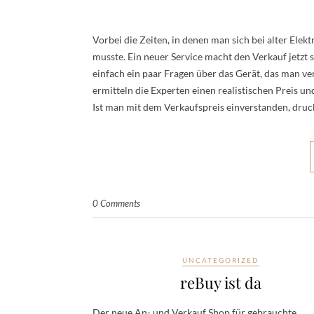
Vorbei die Zeiten, in denen man sich bei alter E
musste. Ein neuer Service macht den Verkauf jetzt 
einfach ein paar Fragen über das Gerät, das man ve
ermitteln die Experten einen realistischen Preis u
Ist man mit dem Verkaufspreis einverstanden, dru
0 Comments
UNCATEGORIZED
reBuy ist da
Der neue An- und Verkauf Shop für gebrauchte