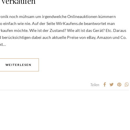
verkaufen
lektronik noch mühsam um irgendwelche Onlineauktionen kümmern
so einfach wie nie. Auf der Seite WirKaufens.de beantwortet man
rkaufen möchte. Wie ist der Zustand? Wie alt ist das Gerät? Etc. Daraus
nd berücksichtigen dabei auch aktuelle Preise von eBay, Amazon und Co.
ckt…
WEITERLESEN
Teilen