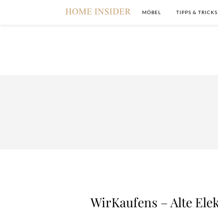
MÖBEL
TIPPS & TRICKS
WirKaufens – Alte Ele