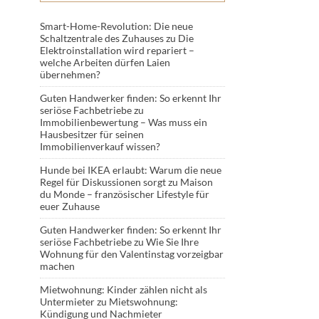
Smart-Home-Revolution: Die neue
Schaltzentrale des Zuhauses
zu
Die
Elektroinstallation wird repariert –
welche Arbeiten dürfen Laien
übernehmen?
Guten Handwerker finden: So erkennt Ihr
seriöse Fachbetriebe
zu
Immobilienbewertung – Was muss ein
Hausbesitzer für seinen
Immobilienverkauf wissen?
Hunde bei IKEA erlaubt: Warum die neue
Regel für Diskussionen sorgt
zu
Maison
du Monde – französischer Lifestyle für
euer Zuhause
Guten Handwerker finden: So erkennt Ihr
seriöse Fachbetriebe
zu
Wie Sie Ihre
Wohnung für den Valentinstag vorzeigbar
machen
Mietwohnung: Kinder zählen nicht als
Untermieter
zu
Mietswohnung:
Kündigung und Nachmieter