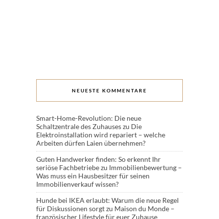
NEUESTE KOMMENTARE
Smart-Home-Revolution: Die neue
Schaltzentrale des Zuhauses
zu
Die
Elektroinstallation wird repariert – welche
Arbeiten dürfen Laien übernehmen?
Guten Handwerker finden: So erkennt Ihr
seriöse Fachbetriebe
zu
Immobilienbewertung –
Was muss ein Hausbesitzer für seinen
Immobilienverkauf wissen?
Hunde bei IKEA erlaubt: Warum die neue Regel
für Diskussionen sorgt
zu
Maison du Monde –
französischer Lifestyle für euer Zuhause