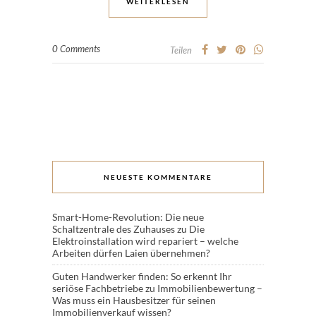
WEITERLESEN
0 Comments
Teilen
NEUESTE KOMMENTARE
Smart-Home-Revolution: Die neue
Schaltzentrale des Zuhauses
zu
Die
Elektroinstallation wird repariert – welche
Arbeiten dürfen Laien übernehmen?
Guten Handwerker finden: So erkennt Ihr
seriöse Fachbetriebe
zu
Immobilienbewertung –
Was muss ein Hausbesitzer für seinen
Immobilienverkauf wissen?