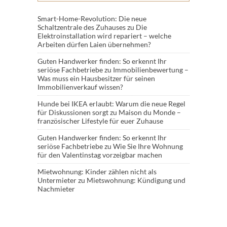
Smart-Home-Revolution: Die neue
Schaltzentrale des Zuhauses
zu
Die
Elektroinstallation wird repariert – welche
Arbeiten dürfen Laien übernehmen?
Guten Handwerker finden: So erkennt Ihr
seriöse Fachbetriebe
zu
Immobilienbewertung –
Was muss ein Hausbesitzer für seinen
Immobilienverkauf wissen?
Hunde bei IKEA erlaubt: Warum die neue Regel
für Diskussionen sorgt
zu
Maison du Monde –
französischer Lifestyle für euer Zuhause
Guten Handwerker finden: So erkennt Ihr
seriöse Fachbetriebe
zu
Wie Sie Ihre Wohnung
für den Valentinstag vorzeigbar machen
Mietwohnung: Kinder zählen nicht als
Untermieter
zu
Mietswohnung: Kündigung und
Nachmieter