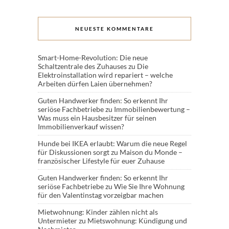
NEUESTE KOMMENTARE
Smart-Home-Revolution: Die neue
Schaltzentrale des Zuhauses
zu
Die
Elektroinstallation wird repariert – welche
Arbeiten dürfen Laien übernehmen?
Guten Handwerker finden: So erkennt Ihr
seriöse Fachbetriebe
zu
Immobilienbewertung –
Was muss ein Hausbesitzer für seinen
Immobilienverkauf wissen?
Hunde bei IKEA erlaubt: Warum die neue Regel
für Diskussionen sorgt
zu
Maison du Monde –
französischer Lifestyle für euer Zuhause
Guten Handwerker finden: So erkennt Ihr
seriöse Fachbetriebe
zu
Wie Sie Ihre Wohnung
für den Valentinstag vorzeigbar machen
Mietwohnung: Kinder zählen nicht als
Untermieter
zu
Mietswohnung: Kündigung und