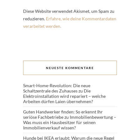
Diese Website verwendet Akismet, um Spam zu
reduzieren.
Erfahre, wie deine Kommentardaten
verarbeitet werden.
NEUESTE KOMMENTARE
Smart-Home-Revolution: Die neue
Schaltzentrale des Zuhauses
zu
Die
Elektroinstallation wird repariert – welche
Arbeiten dürfen Laien übernehmen?
Guten Handwerker finden: So erkennt Ihr
seriöse Fachbetriebe
zu
Immobilienbewertung –
Was muss ein Hausbesitzer für seinen
Immobilienverkauf wissen?
Hunde bei IKEA erlaubt: Warum die neue Regel