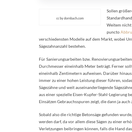
Sollen größer
Standardhand
cc by dornbach.com
Weitem nicht
puncto
Abbru
verschiedensten Modelle auf dem Markt, wobei Unt
Sägezahnanzahl bestehen.
Für Sanierungsarbeiten bzw. Renovierungsarbeiten 
Durchmesser eineinhalb Meter beträgt. Ferner sollt
eineinhalb Zentimetern aufweisen. Darüber hinaus s
immer zu einer hohen Leistung dieser führen, soda
Sägezähne und weit auseinanderliegende Sägezähne s
aus einer spezielle Eisen-Kupfer-Stahl-Legierung be
Einsätzen Gebrauchsspuren zeigt, die dann ja auch
Sobald also die richtige Betonsäge gefunden wurde,
werden darf, da vor allem diese Sägen zu einer erh
Verletzungen beibringen können, falls die Hand das 