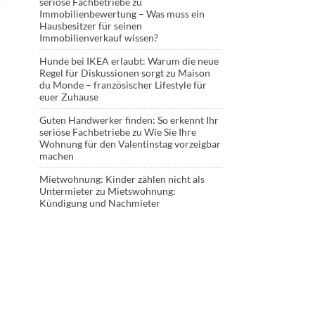
seriöse Fachbetriebe
zu
Immobilienbewertung – Was muss ein
Hausbesitzer für seinen
Immobilienverkauf wissen?
Hunde bei IKEA erlaubt: Warum die neue
Regel für Diskussionen sorgt
zu
Maison
du Monde – französischer Lifestyle für
euer Zuhause
Guten Handwerker finden: So erkennt Ihr
seriöse Fachbetriebe
zu
Wie Sie Ihre
Wohnung für den Valentinstag vorzeigbar
machen
Mietwohnung: Kinder zählen nicht als
Untermieter
zu
Mietswohnung:
Kündigung und Nachmieter