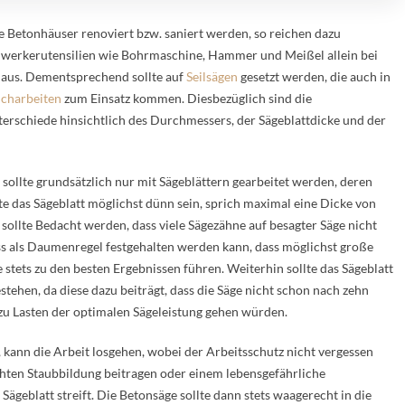
e Betonhäuser renoviert bzw. saniert werden, so reichen dazu
werkerutensilien wie Bohrmaschine, Hammer und Meißel allein bei
 aus. Dementsprechend sollte auf
Seilsägen
gesetzt werden, die auch in
charbeiten
zum Einsatz kommen. Diesbezüglich sind die
erschiede hinsichtlich des Durchmessers, der Sägeblattdicke und der
sollte grundsätzlich nur mit Sägeblättern gearbeitet werden, deren
e das Sägeblatt möglichst dünn sein, sprich maximal eine Dicke von
ollte Bedacht werden, dass viele Sägezähne auf besagter Säge nicht
ss als Daumenregel festgehalten werden kann, dass möglichst große
tets zu den besten Ergebnissen führen. Weiterhin sollte das Sägeblatt
stehen, da diese dazu beiträgt, dass die Säge nicht schon nach zehn
 zu Lasten der optimalen Sägeleistung gehen würden.
 kann die Arbeit losgehen, wobei der Arbeitsschutz nicht vergessen
öhten Staubbildung beitragen oder einem lebensgefährliche
Sägeblatt streift. Die Betonsäge sollte dann stets waagerecht in die