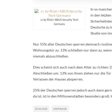
In so manche
in den letzte
cc by flickr/ ABUS Security Tech
Sicherheitste
Germany
Deutsche zu l
Studie von im
Nur 55% aller Deutschen sperren demnach routinem
Wohnungstür zu. 13% schließen nur dann zu, wenn s
niemals abzuschließen.
Dies scheint sich auch nach dem Alter zu richten:
Abschließen um: 13% von ihnen ziehen nur die Tür
Verlassen der Hauses absperren.
25% der Deutschen sperren jedoch auch dann gerne
da ist, ist in den Millionenstädten besonders groß:
SCHLOSS
UMFRAGE