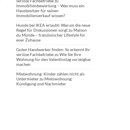
seriöse Fachbetriebe
zu
Immobilienbewertung – Was muss ein
Hausbesitzer für seinen
Immobilienverkauf wissen?
Hunde bei IKEA erlaubt: Warum die neue
Regel für Diskussionen sorgt
zu
Maison
du Monde – französischer Lifestyle für
euer Zuhause
Guten Handwerker finden: So erkennt Ihr
seriöse Fachbetriebe
zu
Wie Sie Ihre
Wohnung für den Valentinstag vorzeigbar
machen
Mietwohnung: Kinder zählen nicht als
Untermieter
zu
Mietswohnung:
Kündigung und Nachmieter