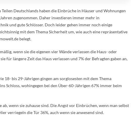
n Teilen Deutschlands haben die Einbrüche in Häuser und Wohnungen
n Jahren zugenommen. Daher investieren immer mehr in
chnik und gute Schlösser. Doch leider gehen immer noch einige
eichtsinnig mit dem Thema Sicherheit um, wie auch eine repräsentative
mowelt.de belegt.
äßig, wenn sie die eigenen vier Wände verlassen die Haus- oder
ie für längere Zeit das Haus verlassen und 7% der Befragten gaben an,
 Die 18- bis 29-Jährigen gingen am sorglosesten mit dem Thema
 ins Schloss, wohingegen bei den Über-60-Jährigen 67% immer beim
 ab, wenn sie zuhause sind. Die Angst vor Einbrüchen, wenn man selbst
 Hier verriegeln die Tür 36%, auch wenn sie anwesend sind.