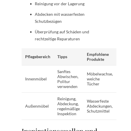
Reinigung vor der Lagerung
Abdecken mit wasserfesten
Schutzbezügen
Überprüfung auf Schäden und
rechtzeitige Reparaturen
Empfohlene
Pflegebereich
Tipps
Produkte
Sanftes
Möbelwachse,
Abwischen,
Innenmöbel
weiche
Politur
Tücher
verwenden
Reinigung,
Wasserfeste
Abdeckung,
Außenmöbel
Abdeckungen,
regelmäßige
Schutzmittel
Inspektion
Inspirationsquellen und