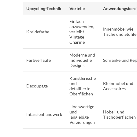
Upcycling-Technik
Vorteile
Anwendungsbere
Einfach
anzuwenden,
Innenmöbel wie
Kreidefarbe
verleiht
Tische und Stühle
Vintage-
Charme
Moderne und
Farbverläufe
individuelle
Schränke und Reg
Designs
Künstlerische
und
Kleinmöbel und
Decoupage
detaillierte
Accessoires
Oberflächen
Hochwertige
und
Hobel- und
Intarsienhandwerk
langlebige
Tischoberflächen
Verzierungen