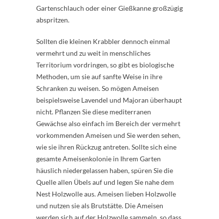
Gartenschlauch oder einer Gießkanne großzügig
abspritzen.
Sollten die kleinen Krabbler dennoch einmal
vermehrt und zu weit in menschliches
Territorium vordringen, so gibt es biologische
Methoden, um sie auf sanfte Weise in ihre
Schranken zu weisen. So mögen Ameisen
beispielsweise Lavendel und Majoran überhaupt
nicht. Pflanzen Sie diese mediterranen
Gewächse also einfach im Bereich der vermehrt
vorkommenden Ameisen und Sie werden sehen,
wie sie ihren Rückzug antreten. Sollte sich eine
gesamte Ameisenkolonie in Ihrem Garten
häuslich niedergelassen haben, spüren Sie die
Quelle allen Übels auf und legen Sie nahe dem
Nest Holzwolle aus. Ameisen lieben Holzwolle
und nutzen sie als Brutstätte. Die Ameisen
werden sich auf der Holzwolle sammeln, so dass